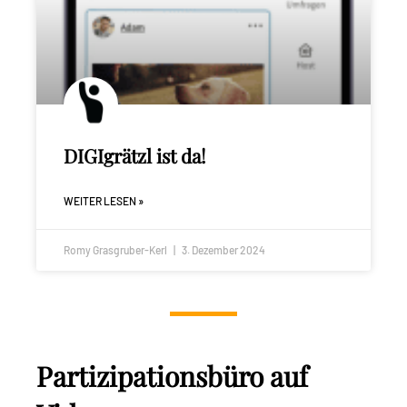
DIGIgrätzl ist da!
WEITER LESEN »
Romy Grasgruber-Kerl
3. Dezember 2024
Partizipationsbüro auf