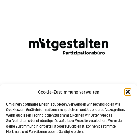
mitgestalten Partizipationsbüro
Cookie-Zustimmung verwalten
c/o Impact Hub Vienna
Um dir ein optimales Erlebnis zu bieten, verwenden wir Technologien wie
Lindengasse 56/18-19
Cookies, um Geräteinformationen zu speichern und/oder darauf zuzugreifen.
1070 Wien
Wenn du diesen Technologien zustimmst, können wir Daten wie das
Surfverhalten oder eindeutige IDs auf dieser Website verarbeiten. Wenn du
E-Mail: romy@mitgestalten.jetzt
deine Zustimmung nicht erteilst oder zurückziehst, können bestimmte
Merkmale und Funktionen beeinträchtigt werden.
Tel:
+43 (0) 650 5234 835